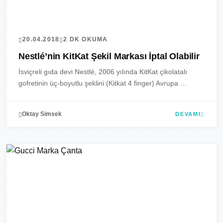
20.04.2018
2 DK OKUMA
Nestlé’nin KitKat Şekil Markası İptal Olabilir
İsviçreli gıda devi Nestlé, 2006 yılında KitKat çikolatalı
gofretinin üç-boyutlu şeklini (Kitkat 4 finger) Avrupa …
Oktay Simsek
DEVAMI
MARKALAR