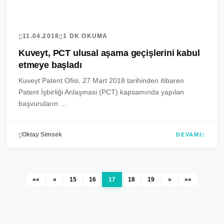
11.04.2018
1 DK OKUMA
Kuveyt, PCT ulusal aşama geçişlerini kabul
etmeye başladı
Kuveyt Patent Ofisi, 27 Mart 2018 tarihinden itibaren
Patent İşbirliği Anlaşmasi (PCT) kapsamında yapılan
başvuruların …
Oktay Simsek
DEVAMI
««
«
15
16
17
18
19
»
»»