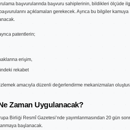
ulama başvurularında başvuru sahiplerinin, bildikleri ölçüde ilgi
aşvurularını açıklamaları gerekecek. Ayrıca bu bilgiler kamuya 
anacak.
rıca patentlerin;
naklarına erişim,
ründeki rekabet
ni izlemek amacıyla düzenli değerlendirme mekanizmaları oluştur
Ne Zaman Uygulanacak?
upa Birliği Resmî Gazetesi’nde yayımlanmasından 20 gün sonr
gulanmaya başlanacak.