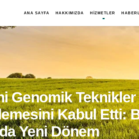
ANA SAYFA
HAKKIMIZDA
HIZMETLER
HABER
i Genomik Teknikler
emesini Kabul Etti: B
nda Yeni Dönem