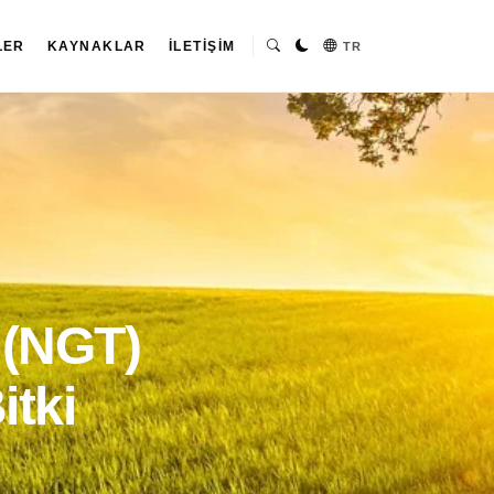
LER
KAYNAKLAR
İLETIŞIM
TR
 (NGT)
itki