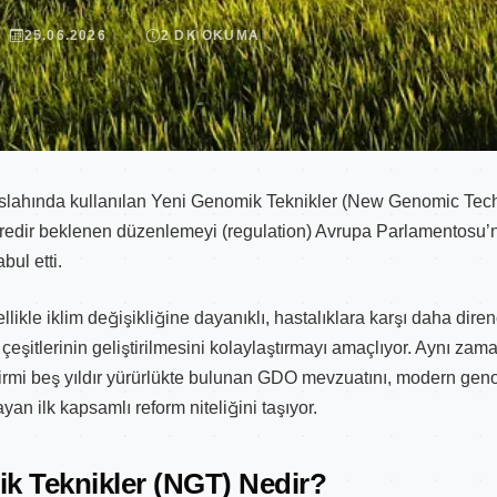
25.06.2026
2 DK OKUMA
ki ıslahında kullanılan Yeni Genomik Teknikler (New Genomic Te
edir beklenen düzenlemeyi (regulation) Avrupa Parlamentosu’
bul etti.
likle iklim değişikliğine dayanıklı, hastalıklara karşı daha dire
 çeşitlerinin geliştirilmesini kolaylaştırmayı amaçlıyor. Aynı za
k yirmi beş yıldır yürürlükte bulunan GDO mevzuatını, modern g
ayan ilk kapsamlı reform niteliğini taşıyor.
k Teknikler (NGT) Nedir?