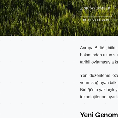
OKTAY SIMSEK
BITKI ÇEŞITLERI
Avrupa Birliği, bit
bakımından uzun sür
tarihli oylamasıyla ka
Yeni düzenleme, özel
verim sağlayan bitki
Birliği’nin yaklaşı
teknolojilerine uyarl
Yeni Genomi