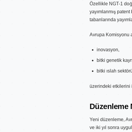
Özellikle NGT-1 doğr
yayımlanmış patent b
tabanlarında yayıml
Avrupa Komisyonu ay
inovasyon,
bitki genetik kay
bitki ıslah sektö
üzerindeki etkileri
Düzenleme 
Yeni düzenleme, Avr
ve iki yıl sonra uy