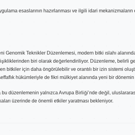
ygulama esaslarının hazırlanması ve ilgili idari mekanizmaların
eni Genomik Teknikler Düzenlemesi, modern bitki ıslahı alanında
ikliklerinden biri olarak değerlendiriliyor. Düzenleme, belirl
ilen bitkiler için daha öngörülebilir ve orantılı bir izin sistemi olu
n şeffaflık hükümleriyle de fikri mülkiyet alanında yeni bir dönemin 
bu düzenlemenin yalnızca Avrupa Birliği’nde değil, uluslararası 
ikaları üzerinde de önemli etkiler yaratması bekleniyor.