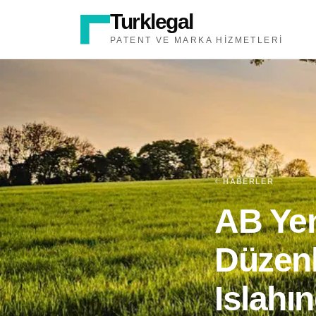
Turklegal
PATENT VE MARKA HIZMETLERI
HABERLER
AB Yen
Düzenl
Islahı