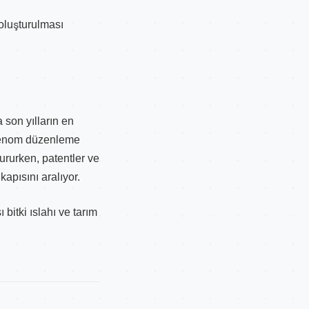
 oluşturulması
 son yılların en
i genom düzenleme
ştururken, patentler ve
kapısını aralıyor.
bitki ıslahı ve tarım