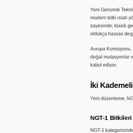
Yeni Genomik Teknik
modern bitki ıslah y
sayesinde, klasik ge
oldukça hassas değişi
Avrupa Komisyonu, bu
doğal mutasyonlar v
kabul ediyor.
İki Kademel
Yeni düzenleme, NGT b
NGT-1 Bitkileri
NGT-1 kategorisindek