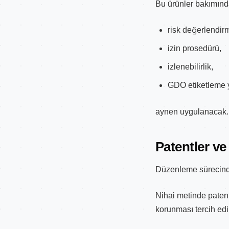
Bu ürünler bakımınd
risk değerlendir
izin prosedürü,
izlenebilirlik,
GDO etiketleme 
aynen uygulanacak.
Patentler ve
Düzenleme sürecinde e
Nihai metinde patent
korunması tercih edil